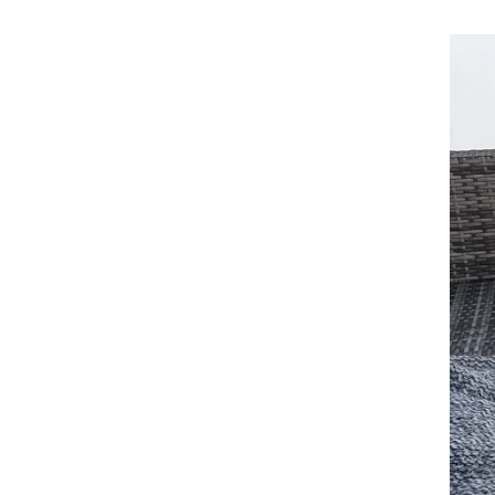
Biokominek wkład z szybą 1200mm
1 139,05 zł
Cena regularna:
1 199,00 zł
Najniższa cena:
1 139,05 zł
DODAJ DO KOSZYKA