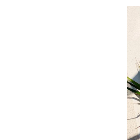
Biokominek wolnostojący Smart
biały strukturalny mat
170,05 zł
Cena regularna:
179,00 zł
Najniższa cena:
179,00 zł
DODAJ DO KOSZYKA