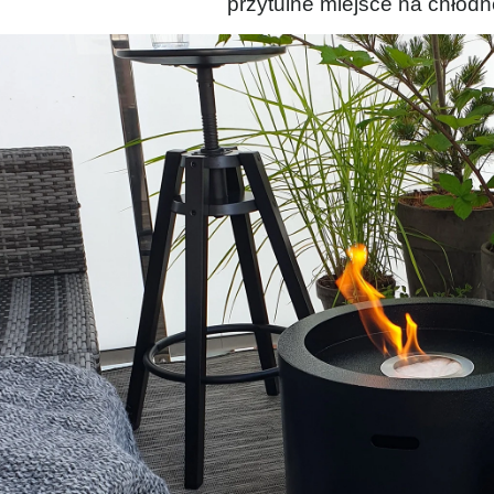
przytulne miejsce na chłodn