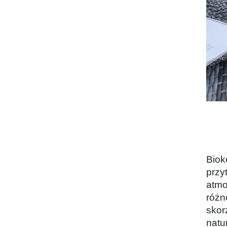
Biokominek Box 900x400 czarny z
szybą
692,55 zł
Biok
Cena regularna:
729,00 zł
Najniższa cena:
729,00 zł
przy
atmo
DODAJ DO KOSZYKA
różn
skor
natu