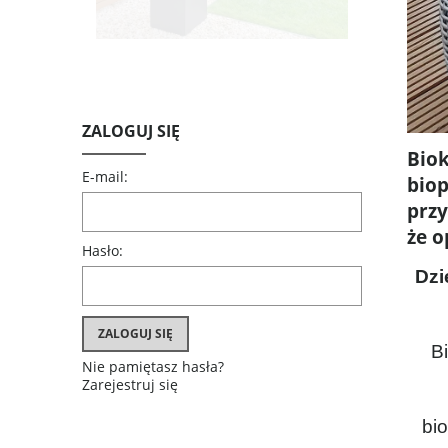
Biokominek wolnostojący PATIO -
ZALOGUJ SIĘ
BESTIA czarny mat
Bio
1 139,05 zł
E-mail:
bio
Cena regularna:
1 199,00 zł
przy
Najniższa cena:
1 199,00 zł
że o
Hasło:
DODAJ DO KOSZYKA
Dzi
ZALOGUJ SIĘ
B
Nie pamiętasz hasła?
Zarejestruj się
bi