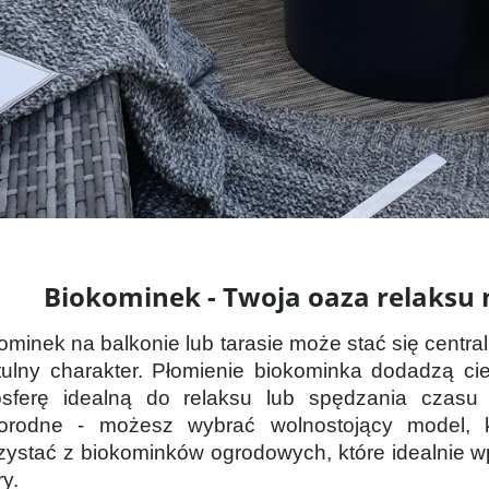
Biokominek - Twoja oaza relaksu
ominek na balkonie lub tarasie może stać się centr
tulny charakter. Płomienie biokominka dodadzą cie
sferę idealną do relaksu lub spędzania czasu 
orodne - możesz wybrać wolnostojący model, k
zystać z biokominków ogrodowych, które idealnie wp
ry.