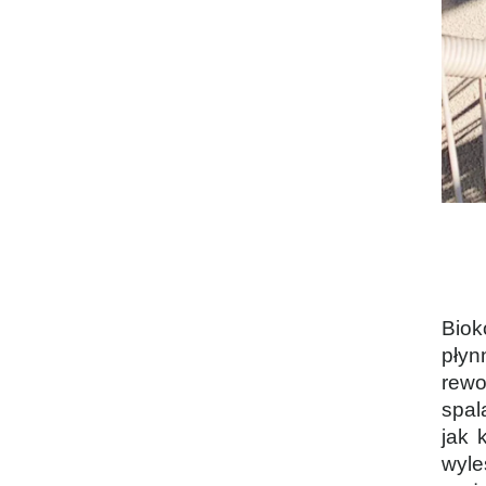
Biok
płyn
BOARD czarno-czarny
rewo
spal
251,30 zł
jak 
wyle
Cena regularna:
359,00 zł
Najniższa cena:
359,00 zł