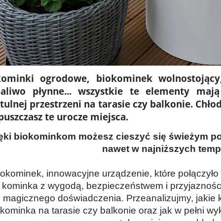
kominki ogrodowe, biokominek wolnostojący
paliwo płynne... wszystkie te elementy maj
tulnej przestrzeni na tarasie czy balkonie. Chł
puszczasz te urocze miejsca.
ęki biokominkom możesz cieszyć się świeżym p
nawet w najniższych temp
iokominek, innowacyjne urządzenie, które połączyło
kominka z wygodą, bezpieczeństwem i przyjaznością
magicznego doświadczenia. Przeanalizujmy, jakie k
okominka na tarasie czy balkonie oraz jak w pełni wy