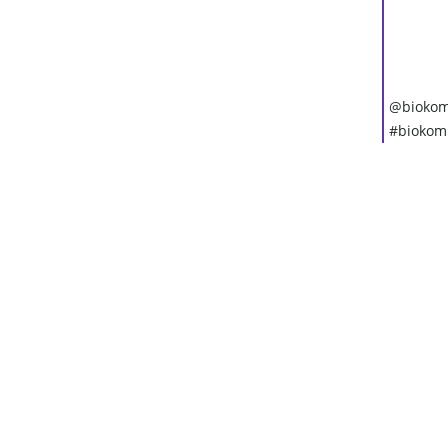
@biokom
#biokom
Biokominek wiszący z szybą
650x400 czarny połysk
439,20 zł
Cena regularna:
549,00 zł