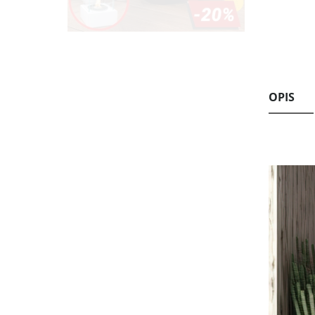
Biokominek wolnostojący Universe
OPIS
czarny mat
559,20 zł
Cena regularna:
699,00 zł
Najniższa cena:
699,00 zł
DODAJ DO KOSZYKA