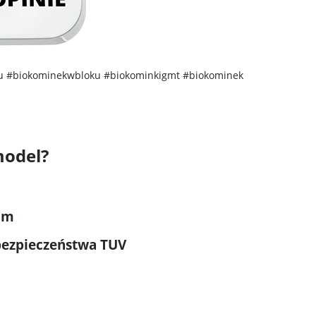
u
#biokominekwbloku
#biokominkigmt
#biokominek
model?
 mm
bezpieczeństwa TUV