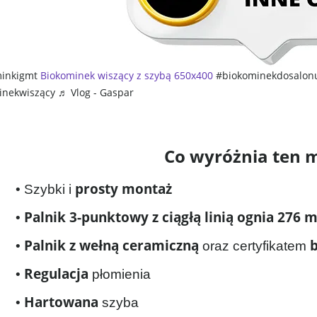
inkigmt
Biokominek wiszący z szybą 650x400
#biokominekdosalon
inekwiszący
♬ Vlog - Gaspar
Co wyróżnia ten 
prosty montaż
• Szybki i
Palnik 3-punktowy z ciągłą linią ognia 276
•
Palnik z wełną ceramiczną
•
oraz certyfikatem
Regulacja
•
płomienia
Hartowana
•
szyba