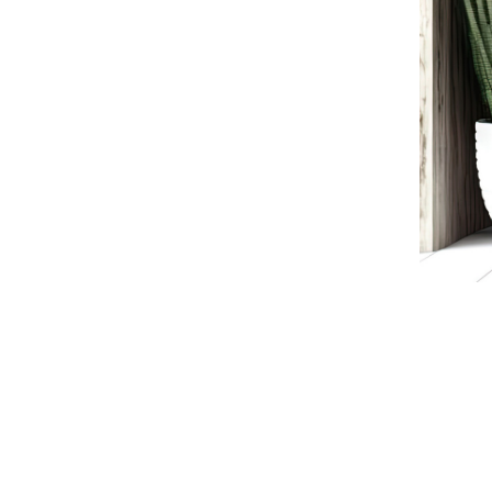
Biokominek wolnostojący Moon
Mini biały mat
426,55 zł
Cena regularna:
449,00 zł
Najniższa cena:
449,00 zł
DODAJ DO KOSZYKA