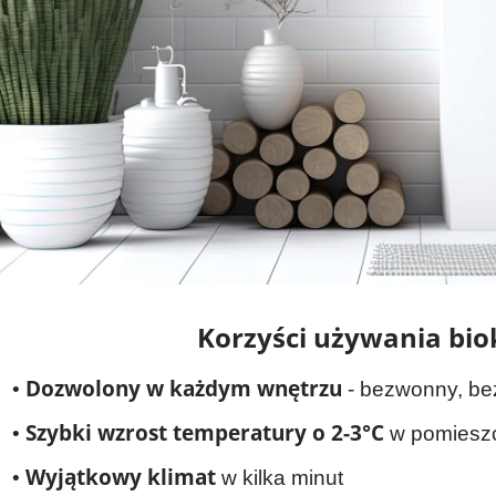
Korzyści używania bi
Dozwolony w każdym wnętrzu
•
- bezwonny, bez
Szybki wzrost temperatury o 2-3°C
•
w pomieszc
Wyjątkowy klimat
•
w kilka minut