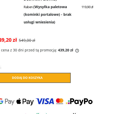
(Wysyłka paletowa
Raben
119,90 zł
(kominki portalowe) - brak
usługi wniesienia)
39,20 zł
549,00 zł
 cena z 30 dni przed tą promocją:
439,20 zł
Jeżeli produkt jest sprzedawany krócej niż
.
30 dni, wyświetlana jest najniższa cena od
momentu, kiedy produkt pojawił się w
sprzedaży.
DODAJ DO KOSZYKA