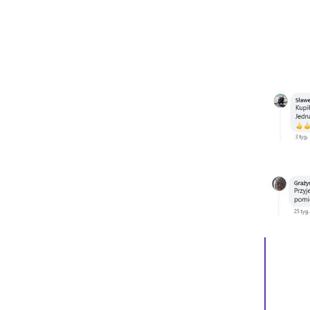
Biokominek wolnostojący Sunset
Garden Biały
569,05 zł
Cena regularna:
599,00 zł
Najniższa cena:
599,00 zł
DODAJ DO KOSZYKA