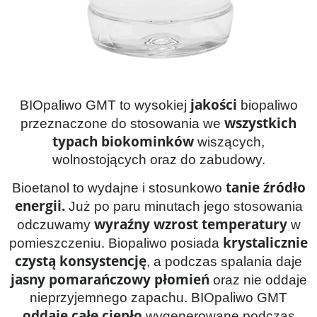
jakości
BIOpaliwo GMT to wysokiej
biopaliwo
wszystkich
przeznaczone do stosowania we
typach biokominków
wiszących,
wolnostojących oraz do zabudowy.
tanie źródło
Bioetanol to wydajne i stosunkowo
energii.
Już po paru minutach jego stosowania
wyraźny wzrost temperatury
odczuwamy
w
krystalicznie
pomieszczeniu. Biopaliwo posiada
czystą konsystencję
, a podczas spalania daje
jasny pomarańczowy płomień
oraz nie oddaje
nieprzyjemnego zapachu. BIOpaliwo GMT
oddaje całe ciepło
wygenerowane podczas