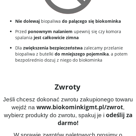
Nie dolewaj
biopaliwa
do palącego się biokominka
Przed
ponownym nalaniem
upewnij się czy komora
spalania
jest całkowicie zimna
Dla
zwiększenia bezpieczeństwa
zalecamy przelanie
biopaliwa z butelki
do mniejszego pojemnika
, a potem
bezpośrednio dozuj z niego do biokominka
Zwroty
Jeśli chcesz dokonać zwrotu zakupionego towaru
www.biokominkigmt.pl/zwrot
wejdź na
,
odeślij za
wybierz produkty do zwrotu, spakuj je i
darmo!
W sprawie zwrotów paletowych prosimy o