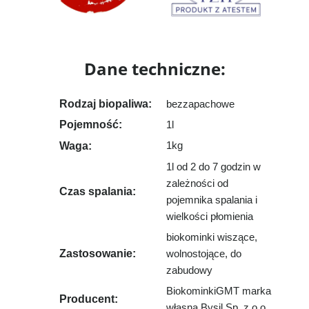
Dane techniczne:
Rodzaj biopaliwa:
bezzapachowe
Pojemność:
1l
Waga:
1kg
1l od 2 do 7 godzin w
zależności od
Czas spalania:
pojemnika spalania i
wielkości płomienia
biokominki wiszące,
Zastosowanie:
wolnostojące, do
zabudowy
BiokominkiGMT marka
Producent:
własna Bysil Sp. z o.o.