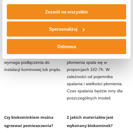
balkonie, tarasie i w ogrodzie.
Jest bezpieczne dla ludzi i
zwierząt.
Zezwól na wszystkie
Czy biokominek potrzebuje
Jak długo pali się biopaliwo w
Spersonalizuj
podłączenia do instalacji?
biokominku?
Odmowa
Biokominek zasilany jest przez
Biopaliwo naszej produkcji w
biopaliwo dzięki czemu nie
zależności od wielkości
wymaga podłączenia do
płomienia spala się w
instalacji kominowej lub prądu.
proporcjach 1l/2-7h. W
zależności od pojemnika
spalania i wielkości płomienia.
Czas spalania będzie inny dla
poszczególnych modeli.
Czy biokominkiem można
Z jakich materiałów jest
ogrzewać pomieszczenia?
wykonany biokominek?