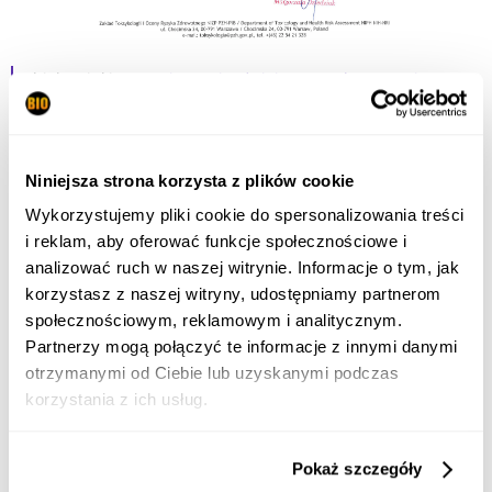
@biokominkigmt
Co jest najważniejsze przy korzystaniu z
biokominka?
#instruction
#fireplace
#fire
#home
#interiordesign
#biofireplace
#decoration
#homedecor
#CapCut
♬ dźwięk oryginalny - BiokominkiGMT
Niniejsza strona korzysta z plików cookie
Wykorzystujemy pliki cookie do spersonalizowania treści
i reklam, aby oferować funkcje społecznościowe i
Czym jest biokominek?
analizować ruch w naszej witrynie. Informacje o tym, jak
korzystasz z naszej witryny, udostępniamy partnerom
społecznościowym, reklamowym i analitycznym.
Czym jest Biokominek?
Czym jest biopaliwo?
Partnerzy mogą połączyć te informacje z innymi danymi
Biokominek to ekologiczny
Biopaliwo to ekologiczny rodzaj
otrzymanymi od Ciebie lub uzyskanymi podczas
rodzaj kominka, który można
paliwa przeznaczony do
korzystania z ich usług.
stosować w każdym
użytkowania w biokominkach.
pomieszczeniu wentylowanym w
Biopaliwo jest bezdymne, nie
Pokaż szczegóły
domu i mieszkaniu oraz na
wydziela szkodliwych oparów.