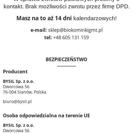
kontakt. Brak możliwości zwrotu przez firmę DPD.
Masz na to aż 14 dni
kalendarzowych!
e-mail:
sklep@biokominkigmt.pl
tel:
+48 605 131 159
BEZPIECZEŃSTWO
Producent
BYSIL Sp. z o.o.
Dworcowa 56
76-004 Sianów, Polska
biuro@bysil.pl
Osoba odpowiedzialna na terenie UE
BYSIL Sp. z o.o.
Dworcowa 56