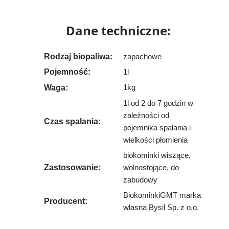
Dane techniczne:
Rodzaj biopaliwa:
zapachowe
Pojemność:
1l
Waga:
1kg
1l od 2 do 7 godzin w
zależności od
Czas spalania:
pojemnika spalania i
wielkości płomienia
biokominki wiszące,
Zastosowanie:
wolnostojące, do
zabudowy
BiokominkiGMT marka
Producent:
własna Bysil Sp. z o.o.