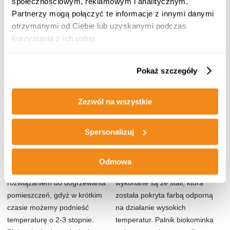
społecznościowym, reklamowym i analitycznym.
Partnerzy mogą połączyć te informacje z innymi danymi
Biokominek zasilany jest przez
Biopaliwo naszej produkcji w
otrzymanymi od Ciebie lub uzyskanymi podczas
biopaliwo dzięki czemu nie
zależności od wielkości
korzystania z ich usług.
wymaga podłączenia do
płomienia spala się w
instalacji kominowej lub prądu.
proporcjach
1l/2-7h. W
zależności od pojemnika
Pokaż szczegóły
spalania i wielkości płomienia.
Czas spalania będzie inny dla
Zezwól na wszystkie
poszczególnych modeli.
Spersonalizuj
Czy biokominkiem można
Z jakich materiałów jest
ogrzewać pomieszczenia?
wykonany biokominek?
Odmowa
Biokominek jest świetnym
Biokominki naszej produkcji
rozwiązaniem do dogrzewania
wykonane są ze stali, która
pomieszczeń, gdyż w krótkim
została pokryta farbą odporną
czasie możemy podnieść
na działanie wysokich
temperaturę o 2-3 stopnie.
temperatur. Palnik biokominka