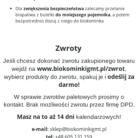
Dla
zwiększenia bezpieczeństwa
zalecamy przelanie
biopaliwa z butelki
do mniejszego pojemnika
, a potem
bezpośrednio dozuj z niego do biokominka
Zwroty
Jeśli chcesz dokonać zwrotu zakupionego towaru
www.biokominkigmt.pl/zwrot
wejdź na
,
odeślij za
wybierz produkty do zwrotu, spakuj je i
darmo!
W sprawie zwrotów paletowych prosimy o
kontakt. Brak możliwości zwrotu przez firmę DPD.
Masz na to aż 14 dni
kalendarzowych!
e-mail:
sklep@biokominkigmt.pl
tel:
+48 605 131 159