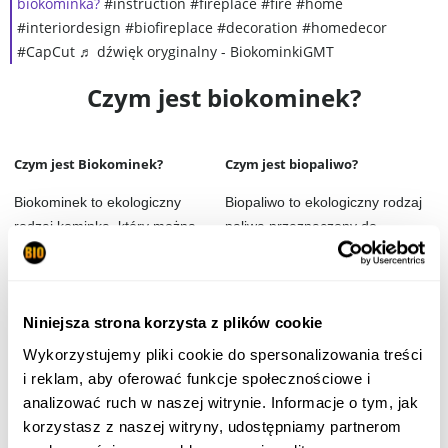
biokominka?
#instruction
#fireplace
#fire
#home
#interiordesign
#biofireplace
#decoration
#homedecor
#CapCut
♬ dźwięk oryginalny - BiokominkiGMT
Czym jest biokominek?
Czym jest Biokominek?
Czym jest biopaliwo?
Biokominek to ekologiczny
Biopaliwo to ekologiczny rodzaj
rodzaj kominka, który można
paliwa przeznaczony do
stosować w każdym
użytkowania w biokominkach.
pomieszczeniu wentylowanym w
Biopaliwo jest bezdymne, nie
domu i mieszkaniu oraz na
wydziela szkodliwych oparów.
balkonie, tarasie i w ogrodzie.
Jest bezpieczne dla ludzi i
Niniejsza strona korzysta z plików cookie
zwierząt.
Wykorzystujemy pliki cookie do spersonalizowania treści
i reklam, aby oferować funkcje społecznościowe i
analizować ruch w naszej witrynie. Informacje o tym, jak
Czy biokominek potrzebuje
Jak długo pali się biopaliwo w
korzystasz z naszej witryny, udostępniamy partnerom
podłączenia do instalacji?
biokominku?