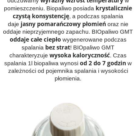
wyraźny wzrost temperatury
odczuwamy
w
krystalicznie
pomieszczeniu. Biopaliwo posiada
czystą konsystencję
, a podczas spalania
jasny pomarańczowy płomień
daje
oraz nie
oddaje nieprzyjemnego zapachu. BIOpaliwo GMT
oddaje całe ciepło
wygenerowane podczas
bez strat
spalania
! BIOpaliwo GMT
wysoka kaloryczność
charakteryzuje
. Czas
od 2 do 7 godzin
spalania 1l biopaliwa wynosi
w
zależności od pojemnika spalania i wysokości
płomienia.