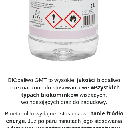
jakości
BIOpaliwo GMT to wysokiej
biopaliwo
wszystkich
przeznaczone do stosowania we
typach biokominków
wiszących,
wolnostojących oraz do zabudowy.
tanie źródło
Bioetanol to wydajne i stosunkowo
energii.
Już po paru minutach jego stosowania