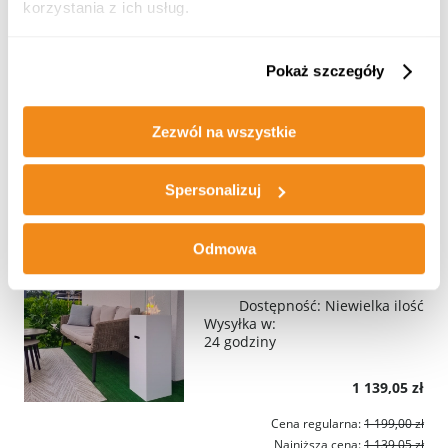
korzystania z ich usług.
Dostępność:
Niewielka ilość
Wysyłka w:
24 godziny
Pokaż szczegóły
664,05 zł
Zezwól na wszystkie
Cena regularna:
699,00 zł
Najniższa cena:
664,05 zł
Spersonalizuj
DODAJ DO KOSZYKA
PROMOCJA
Odmowa
Biokominek wolnostojący PATIO biały mat
Dostępność:
Niewielka ilość
Wysyłka w:
24 godziny
1 139,05 zł
Cena regularna:
1 199,00 zł
Najniższa cena:
1 139,05 zł