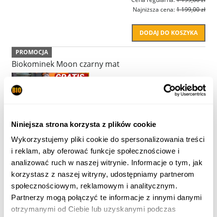
Najniższa cena:
1 199,00 zł
DODAJ DO KOSZYKA
PROMOCJA
Biokominek Moon czarny mat
Dostępność:
Niewielka ilość
Wysyłka w:
24 godziny
559,20 zł
Niniejsza strona korzysta z plików cookie
Wykorzystujemy pliki cookie do spersonalizowania treści
Cena regularna:
699,00 zł
Najniższa cena:
699,00 zł
i reklam, aby oferować funkcje społecznościowe i
analizować ruch w naszej witrynie. Informacje o tym, jak
DODAJ DO KOSZYKA
korzystasz z naszej witryny, udostępniamy partnerom
społecznościowym, reklamowym i analitycznym.
PROMOCJA
Partnerzy mogą połączyć te informacje z innymi danymi
Biokominek wolnostojący Novium czarny mat
otrzymanymi od Ciebie lub uzyskanymi podczas